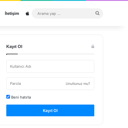
Sitemap
Arama
İletişim
yap
...
Kayıt Ol
Unuttunuz mu?
Beni hatırla
Kayıt Ol