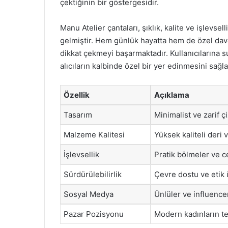
çektiğinin bir göstergesidir.
Manu Atelier çantaları, şıklık, kalite ve işlevsel
gelmiştir. Hem günlük hayatta hem de özel davet
dikkat çekmeyi başarmaktadır. Kullanıcılarına s
alıcıların kalbinde özel bir yer edinmesini sağl
Özellik
Açıklama
Tasarım
Minimalist ve zarif 
Malzeme Kalitesi
Yüksek kaliteli deri 
İşlevsellik
Pratik bölmeler ve ce
Sürdürülebilirlik
Çevre dostu ve etik ü
Sosyal Medya
Ünlüler ve influencer’
Pazar Pozisyonu
Modern kadınların te