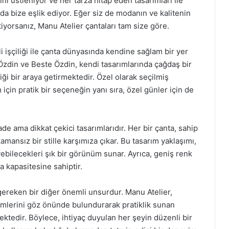
ini üstleniyor ve her tarza hitap eden tasarımları ile
 bize eşlik ediyor. Eğer siz de modanın ve kalitenin
tiyorsanız, Manu Atelier çantaları tam size göre.
i işçiliği ile çanta dünyasında kendine sağlam bir yer
Özdin ve Beste Özdin, kendi tasarımlarında çağdaş bir
ği bir araya getirmektedir. Özel olarak seçilmiş
için pratik bir seçeneğin yanı sıra, özel günler için de
ade ama dikkat çekici tasarımlarıdır. Her bir çanta, sahip
zamansız bir stille karşımıza çıkar. Bu tasarım yaklaşımı,
eyebilecekleri şık bir görünüm sunar. Ayrıca, geniş renk
 kapasitesine sahiptir.
gereken bir diğer önemli unsurdur. Manu Atelier,
nimlerini göz önünde bulundurarak pratiklik sunan
ektedir. Böylece, ihtiyaç duyulan her şeyin düzenli bir