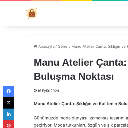
Anasayfa
/
Genel
/
Manu Atelier Çanta: Şıklığın ve
Manu Atelier Çanta: 
Buluşma Noktası
Facebook
16 Eylül 2024
X
Manu Atelier Çanta: Şıklığın ve Kalitenin Bul
LinkedIn
Günümüzde moda dünyası, zamansız tasarımlar v
Pinterest
geçiriyor. Moda tutkunları, özgün ve şık parçal