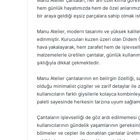
Manu Atelier çantaları, her anı özel kılma görev
hem günlük hayatımızda hem de özel anlarımızda
bir araya geldiği eşsiz parçalara sahip olmak is
Manu Atelier, modern tasarımı ve yüksek kalitel
edinmiştir. Kurucuları kuzen üzeri olan Didem 
hava yakalayarak, hem zarafet hem de işlevselli
malzemelerle üretilen çantalar, günlük kullanım 
şıklığıyla dikkat çekmektedir.
Manu Atelier çantalarının en belirgin özelliği, s
olduğu minimalist çizgiler ve zarif detaylar ile 
kullanıcıların farklı giysilerle kolayca kombinl
paleti sayesinde herkesin tarzına uyum sağlama
Çantaların işlevselliği de göz ardı edilmemesi 
kullanıcılarının gündelik yaşamlarının gereksi
bölmeler ve cepler ile donatılan çantalar üretm