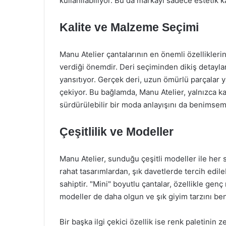
kullanılabiliyor. Bu da markayı sadece estetik ka
Kalite ve Malzeme Seçimi
Manu Atelier çantalarının en önemli özellikleri
verdiği önemdir. Deri seçiminden dikiş detaylar
yansıtıyor. Gerçek deri, uzun ömürlü parçalar y
çekiyor. Bu bağlamda, Manu Atelier, yalnızca k
sürdürülebilir bir moda anlayışını da benimse
Çeşitlilik ve Modeller
Manu Atelier, sunduğu çeşitli modeller ile her s
rahat tasarımlardan, şık davetlerde tercih edil
sahiptir. "Mini" boyutlu çantalar, özellikle gen
modeller de daha olgun ve şık giyim tarzını be
Bir başka ilgi çekici özellik ise renk paletinin z