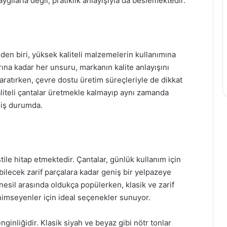
ygılarla değil, pratiklik anlayışıyla da beslemektedir.
nden biri, yüksek kaliteli malzemelerin kullanımına
ına kadar her unsuru, markanın kalite anlayışını
aratırken, çevre dostu üretim süreçleriyle de dikkat
aliteli çantalar üretmekle kalmayıp aynı zamanda
miş durumda.
tile hitap etmektedir. Çantalar, günlük kullanım için
ebilecek zarif parçalara kadar geniş bir yelpazeye
ç nesil arasında oldukça popülerken, klasik ve zarif
nimseyenler için ideal seçenekler sunuyor.
enginliğidir. Klasik siyah ve beyaz gibi nötr tonlar