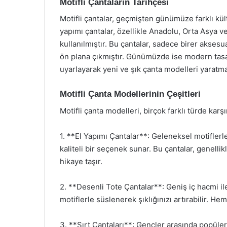
Motifli Çantaların Tarihçesi
Motifli çantalar, geçmişten günümüze farklı kült
yapımı çantalar, özellikle Anadolu, Orta Asya ve
kullanılmıştır. Bu çantalar, sadece birer aksesu
ön plana çıkmıştır. Günümüzde ise modern tas
uyarlayarak yeni ve şık çanta modelleri yaratma
Motifli Çanta Modellerinin Çeşitleri
Motifli çanta modelleri, birçok farklı türde karş
1. **El Yapımı Çantalar**: Geleneksel motifler
kaliteli bir seçenek sunar. Bu çantalar, genellik
hikaye taşır.
2. **Desenli Tote Çantalar**: Geniş iç hacmi ile 
motiflerle süslenerek şıklığınızı artırabilir. H
3. **Sırt Çantaları**: Gençler arasında popüler 