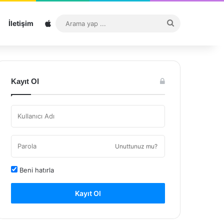
Sitemap
Arama
İletişim
yap
...
Kayıt Ol
Unuttunuz mu?
Beni hatırla
Kayıt Ol