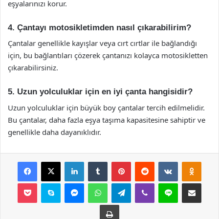
eşyalarınızı korur.
4. Çantayı motosikletimden nasıl çıkarabilirim?
Çantalar genellikle kayışlar veya cırt cırtlar ile bağlandığı
için, bu bağlantıları çözerek çantanızı kolayca motosikletten
çıkarabilirsiniz.
5. Uzun yolculuklar için en iyi çanta hangisidir?
Uzun yolculuklar için büyük boy çantalar tercih edilmelidir.
Bu çantalar, daha fazla eşya taşıma kapasitesine sahiptir ve
genellikle daha dayanıklıdır.
Facebook
X
LinkedIn
Tumblr
Pinterest
Reddit
VKontakte
Odnok
Pocket
Skype
Messenger
WhatsApp
Telegram
Viber
Line
E-Posta ile payla
Yazdır