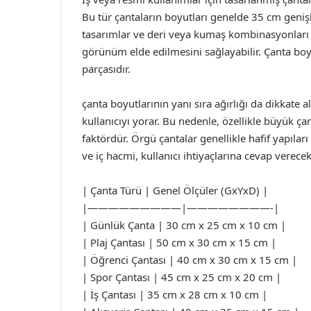
Bu tür çantaların boyutları genelde 35 cm genişl
tasarımlar ve deri veya kumaş kombinasyonları i
görünüm elde edilmesini sağlayabilir. Çanta bo
parçasıdır.
çanta boyutlarının yanı sıra ağırlığı da dikkate a
kullanıcıyı yorar. Bu nedenle, özellikle büyük ç
faktördür. Örgü çantalar genellikle hafif yapılar
ve iç hacmi, kullanıcı ihtiyaçlarına cevap verece
| Çanta Türü | Genel Ölçüler (GxYxD) |
|—————————|————————-|
| Günlük Çanta | 30 cm x 25 cm x 10 cm |
| Plaj Çantası | 50 cm x 30 cm x 15 cm |
| Öğrenci Çantası | 40 cm x 30 cm x 15 cm |
| Spor Çantası | 45 cm x 25 cm x 20 cm |
| İş Çantası | 35 cm x 28 cm x 10 cm |