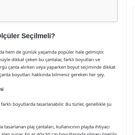
lçüler Seçilmeli?
da hem de günlük yaşamda popüler hale gelmiştir.
müyle dikkat çeken bu çantalar, farklı boyutları ve
örgü çanta alırken veya yaparken boyut seçiminde dikkat
 çanta boyutları hakkında bilmeniz gereken her şey.
mi
rklı boyutlarda tasarlanabilir. Bu türler, genellikle şu
tasarlanan plaj çantaları, kullanıcının plajda ihtiyacı
ş alan sunar. En az 40×30 cm boyutlarında olması önerilir.