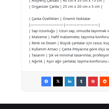
| Alışveriş Çantası | 40 cm x 35 cm x 15 cm |
| Organizer Çanta | 25 cm x 20 cm x 5 cm |
| Çanta Özellikleri | Önemli Noktalar
|—————————|—————————|
| Sap Uzunluğu | Uzun sap, omuzda taşınmak için
| Malzeme | Hafif malzemeler, taşınma konforunu
| Renk ve Desen | Büyük çantalar için cesur, küçük
| Kullanım Amacı | Çanta ihtiyacına göre ölçü se
| Tasarım | Şık ve minimal tasarımlar, profesyon
| Ağırlık | Aşırı ağır çantalar, taşıma konforunu a
Facebook
X
LinkedIn
Tumblr
Pintere