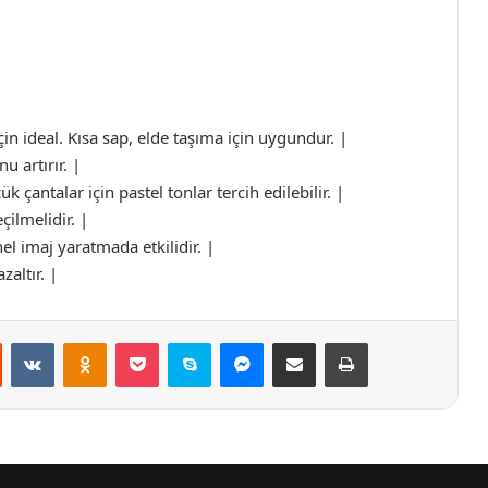
 ideal. Kısa sap, elde taşıma için uygundur. |
 artırır. |
 çantalar için pastel tonlar tercih edilebilir. |
çilmelidir. |
el imaj yaratmada etkilidir. |
zaltır. |
st
Reddit
VKontakte
Odnoklassniki
Pocket
Skype
Messenger
E-Posta ile paylaş
Yazdır