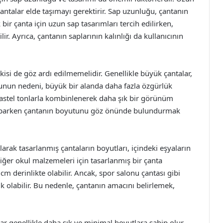
çantalar elde taşımayı gerektirir. Sap uzunluğu, çantanın
r çanta için uzun sap tasarımları tercih edilirken,
ir. Ayrıca, çantanın saplarının kalınlığı da kullanıcının
kisi de göz ardı edilmemelidir. Genellikle büyük çantalar,
 Bunun nedeni, büyük bir alanda daha fazla özgürlük
 pastel tonlarla kombinlenerek daha şık bir görünüm
 yaparken çantanın boyutunu göz önünde bulundurmak
olarak tasarlanmış çantaların boyutları, içindeki eşyaların
 diğer okul malzemeleri için tasarlanmış bir çanta
m derinlikte olabilir. Ancak, spor salonu çantası gibi
k olabilir. Bu nedenle, çantanın amacını belirlemek,
lar genellikle daha şık ve minimal boyutlara sahip olur.