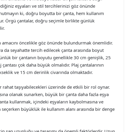
ediğiniz eşyaları ve stil tercihlerinizi göz önünde
nutmayın ki, doğru boyutta bir çanta, hem kullanım
r. Örgü çantalar, doğru seçimle birlikte günlük
ir.
nım amacını öncelikle göz önünde bulundurmak önemlidir.
 ya da seyahatte tercih edilecek çanta arasında boyut
günlük bir çantanın boyutu genellikle 30 cm genişlik, 25
j çantası çok daha büyük olmalıdır. Plaj çantalarının
seklik ve 15 cm derinlik civarında olmaktadır.
 rahat taşıyabilecekleri üzerinde de etkili bir rol oynar.
sına olanak sunarken, büyük bir çanta daha fazla eşya
 çanta kullanmak, içindeki eşyaların kaybolmasına ve
a seçerken büyüklük ile kullanım alanı arasında bir denge
için sap uzunluğu ve tasarımı da önemli faktörlerdir. Uzun