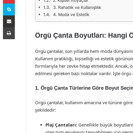
2. Kişisel İhtiyaçlar
Skype
3. Rahatlık ve Kullanışlılık
4. Moda ve Estetik
E-Posta ile paylaş
Yazdır
Örgü Çanta Boyutları: Hangi Ö
Örgü çantalar, son yıllarda hem moda dünyasın
Kullanım pratikliği, kişiselliği ve estetik görünü
formlarıyla her zevke hitap etmektedir. Ancak, 
edilmesi gereken bazı noktalar vardır. İşte örgü
1. Örgü Çanta Türlerine Göre Boyut Seçi
Örgü çantalar, kullanım amacına ve türüne göre fa
şekildedir:
Plaj Çantaları:
Genellikle büyük boyutlarda 
olan tüm eşyalarını taşıyabilmesi için geni