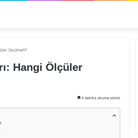
üler Seçilmeli?
ı: Hangi Ölçüler
4 dakika okuma süresi
?
i