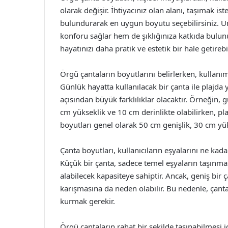
olarak değişir. İhtiyacınız olan alanı, taşımak ist
bulundurarak en uygun boyutu seçebilirsiniz. U
konforu sağlar hem de şıklığınıza katkıda bulunu
hayatınızı daha pratik ve estetik bir hale getirebil
Örgü çantaların boyutlarını belirlerken, kulla
Günlük hayatta kullanılacak bir çanta ile plajda
açısından büyük farklılıklar olacaktır. Örneğin, 
cm yükseklik ve 10 cm derinlikte olabilirken, pla
boyutları genel olarak 50 cm genişlik, 30 cm yük
Çanta boyutları, kullanıcıların eşyalarını ne kadar
Küçük bir çanta, sadece temel eşyaların taşınma
alabilecek kapasiteye sahiptir. Ancak, geniş bir
karışmasına da neden olabilir. Bu nedenle, çant
kurmak gerekir.
Örgü çantaların rahat bir şekilde taşınabilmesi 