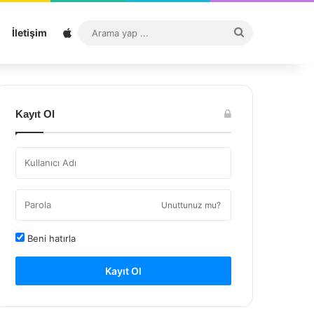
Sitemap
Arama
İletişim
yap
...
Kayıt Ol
Unuttunuz mu?
Beni hatırla
Kayıt Ol