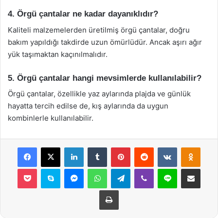
4. Örgü çantalar ne kadar dayanıklıdır?
Kaliteli malzemelerden üretilmiş örgü çantalar, doğru
bakım yapıldığı takdirde uzun ömürlüdür. Ancak aşırı ağır
yük taşımaktan kaçınılmalıdır.
5. Örgü çantalar hangi mevsimlerde kullanılabilir?
Örgü çantalar, özellikle yaz aylarında plajda ve günlük
hayatta tercih edilse de, kış aylarında da uygun
kombinlerle kullanılabilir.
Facebook
X
LinkedIn
Tumblr
Pinterest
Reddit
VKontakte
Odnok
Pocket
Skype
Messenger
WhatsApp
Telegram
Viber
Line
E-Posta ile payla
Yazdır