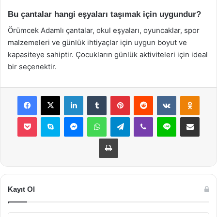
Bu çantalar hangi eşyaları taşımak için uygundur?
Örümcek Adamlı çantalar, okul eşyaları, oyuncaklar, spor
malzemeleri ve günlük ihtiyaçlar için uygun boyut ve
kapasiteye sahiptir. Çocukların günlük aktiviteleri için ideal
bir seçenektir.
Facebook
X
LinkedIn
Tumblr
Pinterest
Reddit
VKontakte
Odnok
Pocket
Skype
Messenger
WhatsApp
Telegram
Viber
Line
E-Posta ile payla
Yazdır
Kayıt Ol