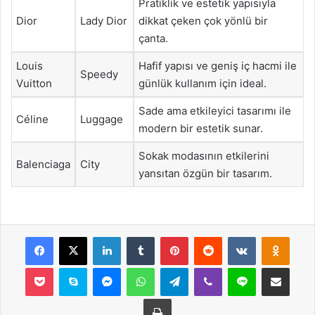
Pratiklik ve estetik yapısıyla
Dior
Lady Dior
dikkat çeken çok yönlü bir
çanta.
Louis
Hafif yapısı ve geniş iç hacmi ile
Speedy
Vuitton
günlük kullanım için ideal.
Sade ama etkileyici tasarımı ile
Céline
Luggage
modern bir estetik sunar.
Sokak modasının etkilerini
Balenciaga
City
yansıtan özgün bir tasarım.
Facebook
X
LinkedIn
Tumblr
Pinterest
Reddit
VKontakte
Odnok
Pocket
Skype
Messenger
WhatsApp
Telegram
Viber
Line
E-Posta ile payla
Yazdır