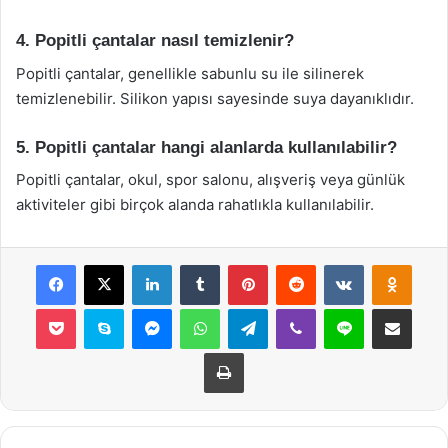
4. Popitli çantalar nasıl temizlenir?
Popitli çantalar, genellikle sabunlu su ile silinerek
temizlenebilir. Silikon yapısı sayesinde suya dayanıklıdır.
5. Popitli çantalar hangi alanlarda kullanılabilir?
Popitli çantalar, okul, spor salonu, alışveriş veya günlük
aktiviteler gibi birçok alanda rahatlıkla kullanılabilir.
Facebook
X
LinkedIn
Tumblr
Pinterest
Reddit
VKontakte
Odnok
Pocket
Skype
Messenger
WhatsApp
Telegram
Viber
Line
E-Posta ile payla
Yazdır