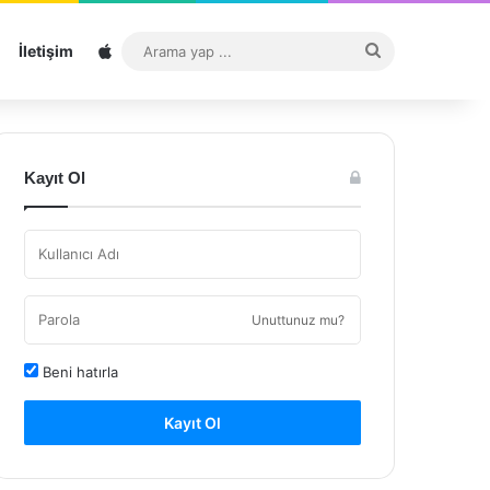
Sitemap
Arama
İletişim
yap
...
Kayıt Ol
Unuttunuz mu?
Beni hatırla
Kayıt Ol