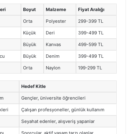
eri
Boyut
Malzeme
Fiyat Aralığı
i
Orta
Polyester
299-399 TL
Küçük
Deri
399-499 TL
Büyük
Kanvas
499-599 TL
ncu
Büyük
Denim
399-499 TL
Orta
Naylon
199-299 TL
Hedef Kitle
im
Gençler, üniversite öğrencileri
kleri
Çalışan profesyoneller, günlük kullanım
Seyahat edenler, alışveriş yapanlar
pı
Sporcular, aktif yaşam tarzı olanlar