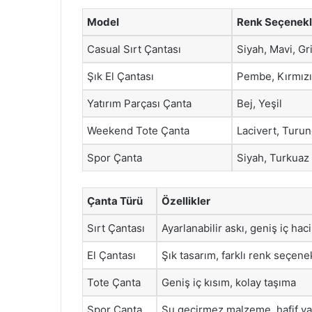
Model
Renk Seçenekl
Casual Sırt Çantası
Siyah, Mavi, Gr
Şık El Çantası
Pembe, Kırmızı
Yatırım Parçası Çanta
Bej, Yeşil
Weekend Tote Çanta
Lacivert, Turu
Spor Çanta
Siyah, Turkuaz
Çanta Türü
Özellikler
Sırt Çantası
Ayarlanabilir askı, geniş iç hac
El Çantası
Şık tasarım, farklı renk seçene
Tote Çanta
Geniş iç kısım, kolay taşıma
Spor Çanta
Su geçirmez malzeme, hafif ya