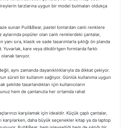
ireylerin tarzlarına uygun bir model bulmaları oldukça
aze sunan Pull&Bear, pastel tonlardan canlı renklere
az aylarında popüler olan canlı renklerdeki çantalar,
n yanı sıra, klasik ve sade tasarımlarla şıklığı ön planda
t. Yuvarlak, kare veya dikdörtgen formlarda farklı
a olanak tanıyor.
değil, aynı zamanda dayanıklılıklarıyla da dikkat çekiyor.
uzun süreli bir kullanım sağlıyor. Günlük kullanıma uygun
şekilde tasarlandıkları için kullanıcıların
orsunuz hem de çantanızla her ortamda rahat
çlarınızı karşılamak için idealdir. Küçük çaplı çantalar,
zı karşılarken, daha büyük seçenekler kitap ya da laptop
unuyor. Pull&Bear, hem işlevselliği hem de şıklığı bir