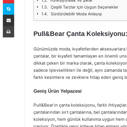
Fonksiyonellik ve Şıklık
Skype
Çeşitli Tarzlar için Uygun Seçenekler
Sürdürülebilir Moda Anlayışı
E-Posta ile paylaş
Yazdır
Pull&Bear Çanta Koleksiyonu:
Günümüzde moda, kıyafetlerden aksesuarlara k
çantalar, bir kıyafeti tamamlayan en önemli uns
dikkat çeken bir marka olarak, çanta koleksiyonu
sadece işlevsellikleri ile değil, aynı zamanda t
farklı kesimlere ve zevklere hitap eden geniş b
Geniş Ürün Yelpazesi
Pull&Bear’ın çanta koleksiyonu, farklı ihtiyaçl
çantalarından sırt çantalarına, bel çantalarınd
koleksiyon, hem günlük kullanıma uygun hem de 
içeriyor. Özellikle genç kitleye hitap etmesi yö