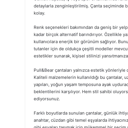
detaylarla zenginleştirilmiş. Çanta seçiminde b
kolay.
Renk seçenekleri bakımından da geniş bir yelp
kadar birçok alternatif barındırıyor. Özellikle y
kullanıcılara enerjik bir görünüm sağlıyor. Bunu
tutanler için de oldukça çeşitli modeller mevcu
estetikler sunarak, kişisel stilinizi yansıtmanız
Pull&Bear çantaları yalnızca estetik yönleriyle 
Kaliteli malzemelerin kullanıldığı bu çantalar, 
yapıları, yoğun yaşam temposuna ayak uyduracak 
beklentilerini karşılıyor. Hem stil sahibi oluy
ediyorsunuz.
Farklı boyutlarda sunulan çantalar, günlük ihtiya
anahtar, cüzdan gibi temel eşyalarda ihtiyacını
gibi eşyaları taşımak için mükemmel bir seçim s