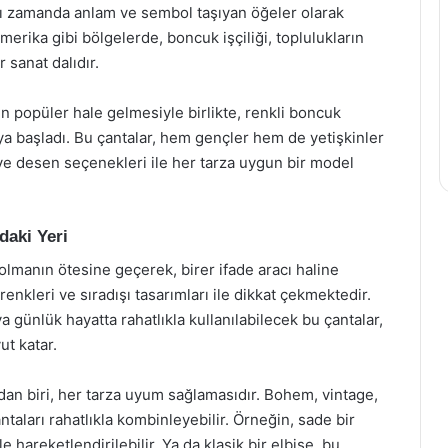
ı zamanda anlam ve sembol taşıyan öğeler olarak
Amerika gibi bölgelerde, boncuk işçiliği, toplulukların
 sanat dalıdır.
n popüler hale gelmesiyle birlikte, renkli boncuk
 başladı. Bu çantalar, hem gençler hem de yetişkinler
k ve desen seçenekleri ile her tarza uygun bir model
daki Yeri
olmanın ötesine geçerek, birer ifade aracı haline
enkleri ve sıradışı tasarımları ile dikkat çekmektedir.
ya günlük hayatta rahatlıkla kullanılabilecek bu çantalar,
ut katar.
dan biri, her tarza uyum sağlamasıdır. Bohem, vintage,
aları rahatlıkla kombinleyebilir. Örneğin, sade bir
e hareketlendirilebilir. Ya da klasik bir elbise, bu