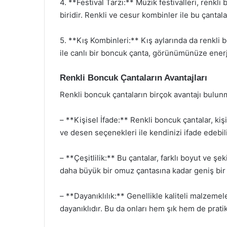
4. **Festival Tarzı:** Müzik festivalleri, renkli
biridir. Renkli ve cesur kombinler ile bu çantala
5. **Kış Kombinleri:** Kış aylarında da renkli bo
ile canlı bir boncuk çanta, görünümünüze enerji
Renkli Boncuk Çantaların Avantajları
Renkli boncuk çantaların birçok avantajı bulun
– **Kişisel İfade:** Renkli boncuk çantalar, kişi
ve desen seçenekleri ile kendinizi ifade edebili
– **Çeşitlilik:** Bu çantalar, farklı boyut ve şe
daha büyük bir omuz çantasına kadar geniş bir 
– **Dayanıklılık:** Genellikle kaliteli malzeme
dayanıklıdır. Bu da onları hem şık hem de pratik