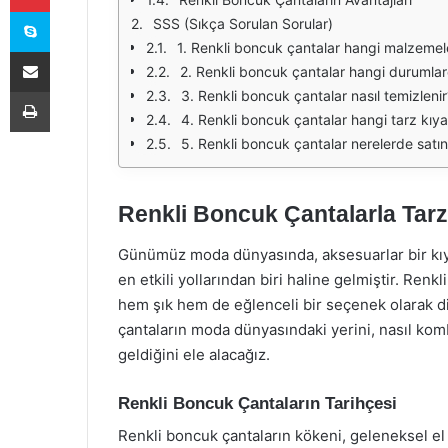
Skype
SSS (Sıkça Sorulan Sorular)
1. Renkli boncuk çantalar hangi malzeme
E-Posta ile paylaş
2. Renkli boncuk çantalar hangi durumlarda
Yazdır
3. Renkli boncuk çantalar nasıl temizlenir
4. Renkli boncuk çantalar hangi tarz kıya
5. Renkli boncuk çantalar nerelerde satın 
Renkli Boncuk Çantalarla Tarzı
Günümüz moda dünyasında, aksesuarlar bir kıya
en etkili yollarından biri haline gelmiştir. Ren
hem şık hem de eğlenceli bir seçenek olarak d
çantaların moda dünyasındaki yerini, nasıl ko
geldiğini ele alacağız.
Renkli Boncuk Çantaların Tarihçesi
Renkli boncuk çantaların kökeni, geleneksel el 