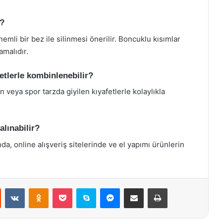
r?
mli bir bez ile silinmesi önerilir. Boncuklu kısımlar
amalıdır.
etlerle kombinlenebilir?
veya spor tarzda giyilen kıyafetlerle kolaylıkla
alınabilir?
, online alışveriş sitelerinde ve el yapımı ürünlerin
st
Reddit
VKontakte
Odnoklassniki
Pocket
Skype
Messenger
E-Posta ile paylaş
Yazdır