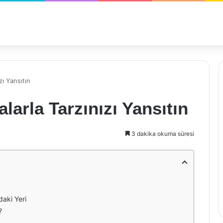
zı Yansıtın
arla Tarzınızı Yansıtın
3 dakika okuma süresi
aki Yeri
?