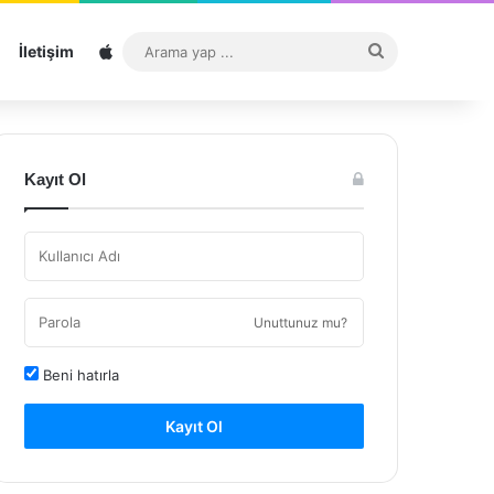
Sitemap
Arama
İletişim
yap
...
Kayıt Ol
Unuttunuz mu?
Beni hatırla
Kayıt Ol