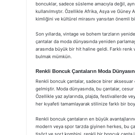
boncuklar, sadece süsleme amacıyla değil, ayn
kullanılmıştır. Özellikle Afrika, Asya ve Güney 
kimliğini ve kültürel mirasını yansıtan önemli bir
Son yıllarda, vintage ve bohem tarzların yenide
çantalar da moda dünyasında yeniden parlamaya
arasında büyük bir hit haline geldi. Farklı ren
bulmak mümkün.
Renkli Boncuk Çantaların Moda Dünyasın
Renkli boncuk çantalar, sadece birer aksesuar 
gelmiştir. Moda dünyasında, bu çantalar, cesur r
Özellikle yaz aylarında, plajda, festivallerde ve
her kıyafeti tamamlayarak stilinize farklı bir boy
Renkli boncuk çantaların en büyük avantajların
modern veya spor tarzda giyinen herkes, bu çant
tişört ve şort kombini, renkli bir boncuk çanta il