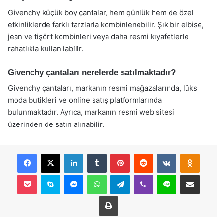
Givenchy küçük boy çantalar, hem günlük hem de özel
etkinliklerde farklı tarzlarla kombinlenebilir. Şık bir elbise,
jean ve tişört kombinleri veya daha resmi kıyafetlerle
rahatlıkla kullanılabilir.
Givenchy çantaları nerelerde satılmaktadır?
Givenchy çantaları, markanın resmi mağazalarında, lüks
moda butikleri ve online satış platformlarında
bulunmaktadır. Ayrıca, markanın resmi web sitesi
üzerinden de satın alınabilir.
Facebook
X
LinkedIn
Tumblr
Pinterest
Reddit
VKontakte
Odnok
Pocket
Skype
Messenger
WhatsApp
Telegram
Viber
Line
E-Posta ile payla
Yazdır