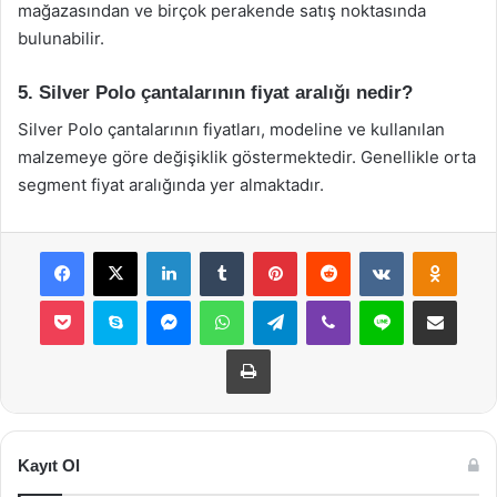
mağazasından ve birçok perakende satış noktasında
bulunabilir.
5. Silver Polo çantalarının fiyat aralığı nedir?
Silver Polo çantalarının fiyatları, modeline ve kullanılan
malzemeye göre değişiklik göstermektedir. Genellikle orta
segment fiyat aralığında yer almaktadır.
Facebook
X
LinkedIn
Tumblr
Pinterest
Reddit
VKontakte
Odnok
Pocket
Skype
Messenger
WhatsApp
Telegram
Viber
Line
E-Posta ile payla
Yazdır
Kayıt Ol