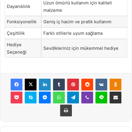
Uzun ömürlü kullanım için kaliteli
Dayanıklılık
malzeme
Fonksiyonellik
Geniş iç hacim ve pratik kullanım
Çeşitlilik
Farklı stillerle uyum sağlama
Hediye
Sevdikleriniz için mükemmel hediye
Seçeneği
Facebook
X
LinkedIn
Tumblr
Pinterest
Reddit
VKontakte
Odnok
Pocket
Skype
Messenger
WhatsApp
Telegram
Viber
Line
E-Posta ile payla
Yazdır