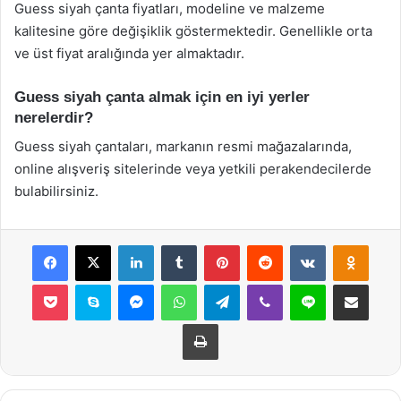
Guess siyah çanta fiyatları, modeline ve malzeme
kalitesine göre değişiklik göstermektedir. Genellikle orta
ve üst fiyat aralığında yer almaktadır.
Guess siyah çanta almak için en iyi yerler
nerelerdir?
Guess siyah çantaları, markanın resmi mağazalarında,
online alışveriş sitelerinde veya yetkili perakendecilerde
bulabilirsiniz.
Facebook
X
LinkedIn
Tumblr
Pinterest
Reddit
VKontakte
Odnok
Pocket
Skype
Messenger
WhatsApp
Telegram
Viber
Line
E-Posta ile payla
Yazdır