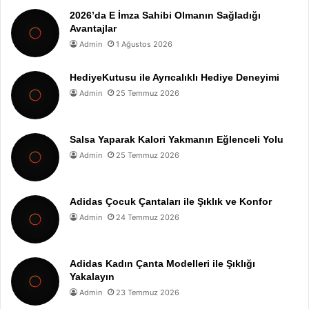
2026’da E İmza Sahibi Olmanın Sağladığı
Avantajlar
Admin
1 Ağustos 2026
HediyeKutusu ile Ayrıcalıklı Hediye Deneyimi
Admin
25 Temmuz 2026
Salsa Yaparak Kalori Yakmanın Eğlenceli Yolu
Admin
25 Temmuz 2026
Adidas Çocuk Çantaları ile Şıklık ve Konfor
Admin
24 Temmuz 2026
Adidas Kadın Çanta Modelleri ile Şıklığı
Yakalayın
Admin
23 Temmuz 2026