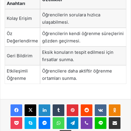
Anahtarı
Öğrencilerin sorulara hızlıca
Kolay Erişim
ulaşabilmesi.
Öz
Öğrencilerin kendi öğrenme süreçlerini
Değerlendirme
gözden geçirmesi.
Eksik konuların tespit edilmesi için
Geri Bildirim
fırsatlar sunma.
Etkileşimli
Öğrencilere daha aktiftir öğrenme
Öğrenme
ortamları sunma.
Facebook
X
LinkedIn
Tumblr
Pinterest
Reddit
VKontakte
Odnok
Pocket
Skype
Messenger
WhatsApp
Telegram
Viber
Line
E-Posta ile payla
Yazdır