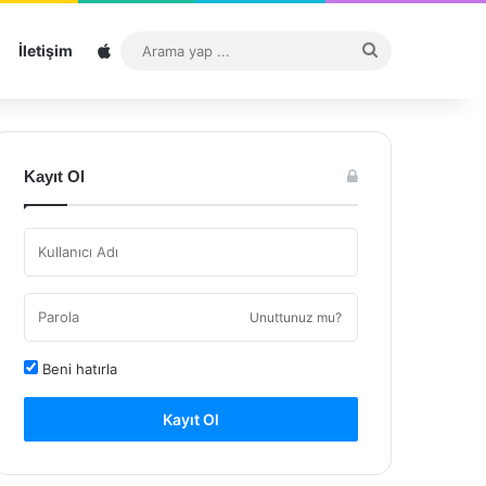
Sitemap
Arama
İletişim
yap
...
Kayıt Ol
Unuttunuz mu?
Beni hatırla
Kayıt Ol