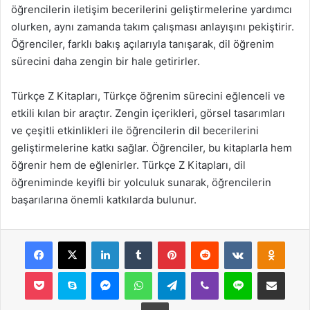
öğrencilerin iletişim becerilerini geliştirmelerine yardımcı
olurken, aynı zamanda takım çalışması anlayışını pekiştirir.
Öğrenciler, farklı bakış açılarıyla tanışarak, dil öğrenim
sürecini daha zengin bir hale getirirler.
Türkçe Z Kitapları, Türkçe öğrenim sürecini eğlenceli ve
etkili kılan bir araçtır. Zengin içerikleri, görsel tasarımları
ve çeşitli etkinlikleri ile öğrencilerin dil becerilerini
geliştirmelerine katkı sağlar. Öğrenciler, bu kitaplarla hem
öğrenir hem de eğlenirler. Türkçe Z Kitapları, dil
öğreniminde keyifli bir yolculuk sunarak, öğrencilerin
başarılarına önemli katkılarda bulunur.
Facebook
X
LinkedIn
Tumblr
Pinterest
Reddit
VKontakte
Odnok
Pocket
Skype
Messenger
WhatsApp
Telegram
Viber
Line
E-Posta ile payla
Yazdır