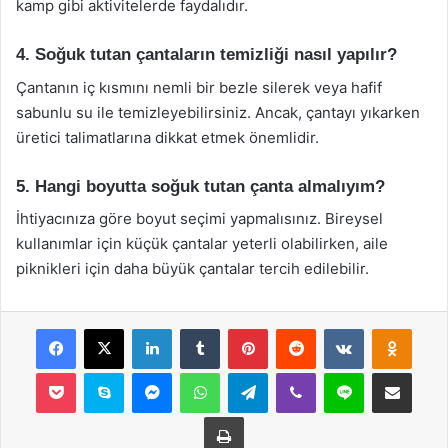
kamp gibi aktivitelerde faydalıdır.
4. Soğuk tutan çantaların temizliği nasıl yapılır?
Çantanın iç kısmını nemli bir bezle silerek veya hafif
sabunlu su ile temizleyebilirsiniz. Ancak, çantayı yıkarken
üretici talimatlarına dikkat etmek önemlidir.
5. Hangi boyutta soğuk tutan çanta almalıyım?
İhtiyacınıza göre boyut seçimi yapmalısınız. Bireysel
kullanımlar için küçük çantalar yeterli olabilirken, aile
piknikleri için daha büyük çantalar tercih edilebilir.
Facebook
X
LinkedIn
Tumblr
Pinterest
Reddit
VKontakte
Odnok
Pocket
Skype
Messenger
WhatsApp
Telegram
Viber
Line
E-Posta ile payla
Yazdır