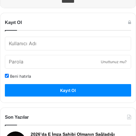
Kayıt Ol
Unuttunuz mu?
Beni hatırla
Kayıt Ol
Son Yazılar
2026’da E İmza Sahibi Olmanın Sağladığı