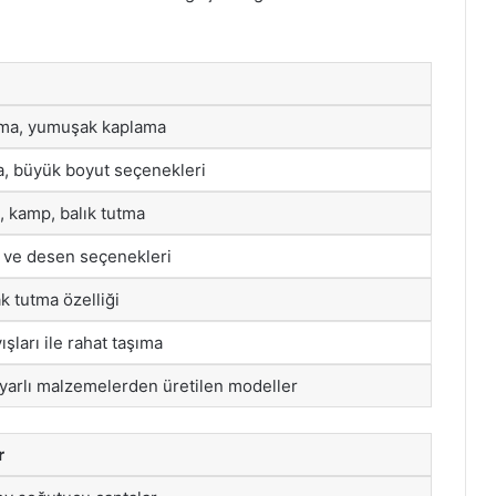
ama, yumuşak kaplama
a, büyük boyut seçenekleri
j, kamp, balık tutma
k ve desen seçenekleri
k tutma özelliği
şları ile rahat taşıma
arlı malzemelerden üretilen modeller
r