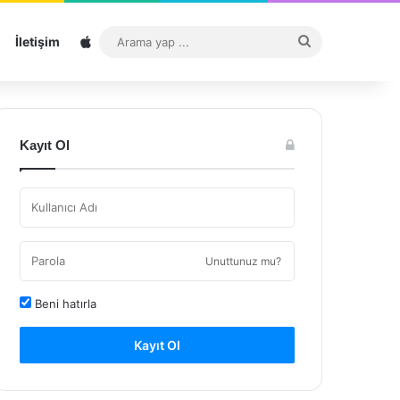
Sitemap
Arama
İletişim
yap
...
Kayıt Ol
Unuttunuz mu?
Beni hatırla
Kayıt Ol