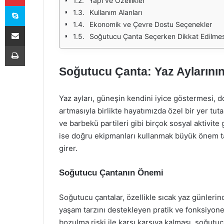
Yapı ve Özellikler
Skype
Kullanım Alanları
Ekonomik ve Çevre Dostu Seçenekler
E-Posta ile paylaş
Soğutucu Çanta Seçerken Dikkat Edilmes
Yazdır
Soğutucu Çanta: Yaz Aylarını
Yaz ayları, güneşin kendini iyice göstermesi, d
artmasıyla birlikte hayatımızda özel bir yer tut
ve barbekü partileri gibi birçok sosyal aktivite g
ise doğru ekipmanları kullanmak büyük önem ta
girer.
Soğutucu Çantanın Önemi
Soğutucu çantalar, özellikle sıcak yaz günlerind
yaşam tarzını destekleyen pratik ve fonksiyonel 
bozulma riski ile karşı karşıya kalması, soğutuc