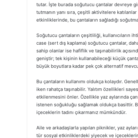
tutar. İşte burada soğutucu çantalar devreye gi
tutmanın yanı sıra, çeşitli aktivitelere katılanl
etkinliklerinde, bu çantaların sağladığı soğutma ö
Soğutucu çantaların çeşitliliği, kullanıcıların ih
case (sert dış kaplama) soğutucu çantalar, dah
sahip olanlar ise hafiflik ve taşınabilirlik açıs
geniştir; tek kişinin kullanabileceği küçük çant
büyük boyutlara kadar pek çok alternatif mevcu
Bu çantaların kullanımı oldukça kolaydır. Genell
iken rahatça taşınabilir. Yalıtım özellikleri sa
etkilenmesini önler. Özellikle yaz aylarında ça
istenen soğukluğu sağlamak oldukça basittir. B
içeceklerin tadını çıkarmanız mümkündür.
Aile ve arkadaşlarla yapılan piknikler, yaz aylar
tür sosyal etkinliklerdeki yiyecek ve içecekler