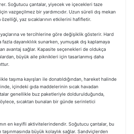
rer. Soğutucu çantalar, yiyecek ve içecekleri taze
ar için vazgeçilmez bir yardımcıdır. Uzun süreli dış mekan
zelliği, yaz sıcaklarının etkilerini hafifletir.
tiyaçlarına ve tercihlerine göre değişiklik gösterir. Hard
a fazla dayanıklılık sunarken, yumuşak dış kaplamaya
ından avantaj sağlar. Kapasite seçenekleri de oldukça
alardan, büyük aile piknikleri için tasarlanmış daha
ttur.
ikle taşıma kayışları ile donatıldığından, hareket halinde
yesinde, içindeki gıda maddelerinin sıcak havadan
ntalar genellikle buz paketleriyle doldurulduğunda,
öylece, sıcaktan bunalan bir günde serinletici
ının en keyifli aktivitelerindendir. Soğutucu çantalar, bu
in taşınmasında büyük kolaylık sağlar. Sandviçlerden