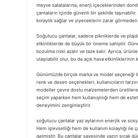
meyve salatalarına, enerji içeceklerinden dond
çantaların içinde güvenli bir şekilde taşınabilir
kolaylık sağlar ve yiyeceklerin zarar görmeden
Soğutucu çantalar, sadece pikniklerde ve plajd
etkinliklerde de büyük bir öneme sahiptir. Güne
bozulma riski azalır ve taze kalır. Ayrıca, ürünl
ulaşılabilir olur, bu da açık hava etkinliklerinin ke
Günümüzde birçok marka ve model seçeneği ile 
renk ve desen seçenekleri, kullanıcıların tarzın
modeller çevre dostu malzemelerden üretilerek
seçim yaparken hem kullanışlılığı hem de est
deneyimini zenginleştirir.
soğutucu çantalar yaz aylarının enerjik ve sos
Hem işlevselliği hem de kullanım kolaylığı ile çe
gelmiştir. Bu çantalar sayesinde yazın sıcak g