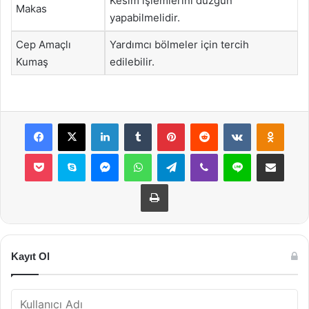
Kesim işlemlerini düzgün
Makas
yapabilmelidir.
Cep Amaçlı
Yardımcı bölmeler için tercih
Kumaş
edilebilir.
Facebook
X
LinkedIn
Tumblr
Pinterest
Reddit
VKontakte
Odnok
Pocket
Skype
Messenger
WhatsApp
Telegram
Viber
Line
E-Posta ile payla
Yazdır
Kayıt Ol