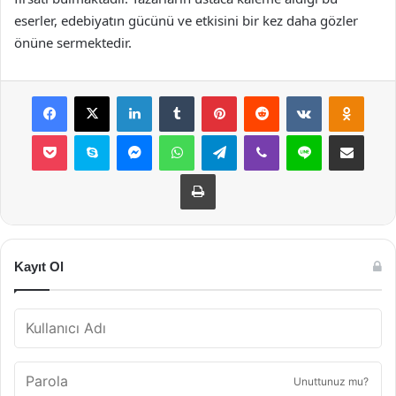
eserler, edebiyatın gücünü ve etkisini bir kez daha gözler
önüne sermektedir.
Facebook
X
LinkedIn
Tumblr
Pinterest
Reddit
VKontakte
Odnok
Pocket
Skype
Messenger
WhatsApp
Telegram
Viber
Line
E-Posta ile payla
Yazdır
Kayıt Ol
Unuttunuz mu?