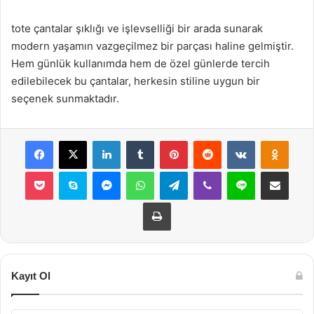
tote çantalar şıklığı ve işlevselliği bir arada sunarak
modern yaşamın vazgeçilmez bir parçası haline gelmiştir.
Hem günlük kullanımda hem de özel günlerde tercih
edilebilecek bu çantalar, herkesin stiline uygun bir
seçenek sunmaktadır.
Facebook
X
LinkedIn
Tumblr
Pinterest
Reddit
VKontakte
Odnok
Pocket
Skype
Messenger
WhatsApp
Telegram
Viber
Line
E-Posta ile payla
Yazdır
Kayıt Ol