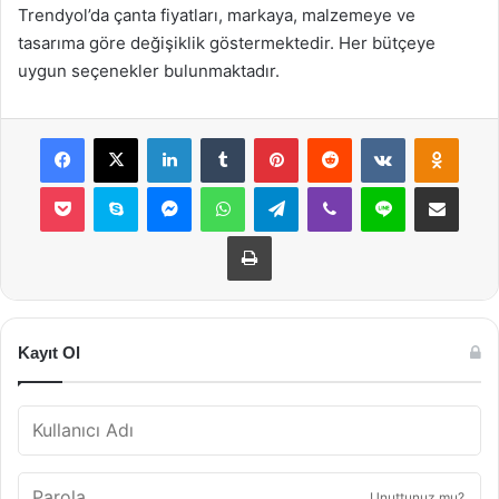
Trendyol’da çanta fiyatları, markaya, malzemeye ve
tasarıma göre değişiklik göstermektedir. Her bütçeye
uygun seçenekler bulunmaktadır.
Facebook
X
LinkedIn
Tumblr
Pinterest
Reddit
VKontakte
Odnok
Pocket
Skype
Messenger
WhatsApp
Telegram
Viber
Line
E-Posta ile payla
Yazdır
Kayıt Ol
Unuttunuz mu?