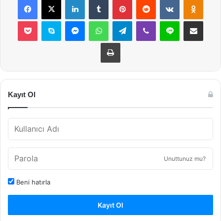
Pocket
Skype
Messenger
WhatsApp
Telegram
Viber
Line
E-Posta ile payla
Yazdır
Kayıt Ol
Unuttunuz mu?
Beni hatırla
Kayıt Ol