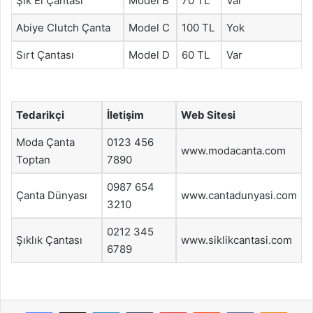
Şık El Çantası
Model B
70 TL
Var
Abiye Clutch Çanta
Model C
100 TL
Yok
Sırt Çantası
Model D
60 TL
Var
Tedarikçi
İletişim
Web Sitesi
Moda Çanta
0123 456
www.modacanta.com
Toptan
7890
0987 654
Çanta Dünyası
www.cantadunyasi.com
3210
0212 345
Şıklık Çantası
www.siklikcantasi.com
6789
Facebook
X
LinkedIn
Tumblr
Pinterest
Reddit
VKontakte
Odnok