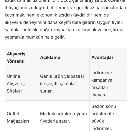
sadık kalmak da önemlidir. Ucuz çanta arayışında, özellikle
ihtiyaçlarınızı doğru belirlemek ve gereksiz harcamalardan
kaçınmak, hem ekonomik açıdan faydalıdır hem de
alışveriş deneyimini daha keyifli hale getirir. Uygun fiyatlı
çantalar bulmak, doğru kaynakları kullanmak ve araştırma
yapmakla mümkün hale gelir.
Alışveriş
Açıklama
Avantajlar
Yöntemi
İndirim ve
Online
Geniş ürün yelpazesi
kampanya
Alışveriş
ile çeşitli çantalar
fırsatları
Siteleri
sunar.
mevcut.
Sezon sonu
Outlet
Markalı ürünleri uygun
ürünleri ile
Mağazaları
fiyatlarla satar.
büyük
indirimler.