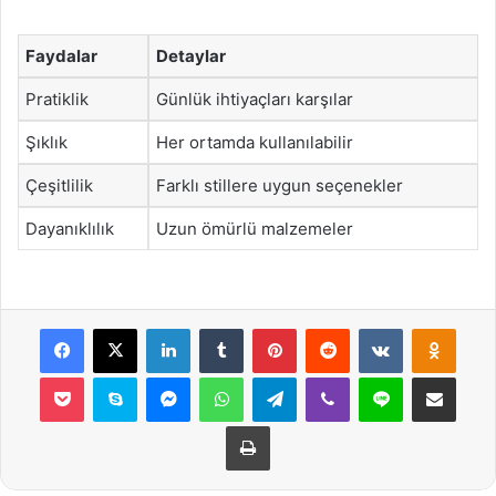
Faydalar
Detaylar
Pratiklik
Günlük ihtiyaçları karşılar
Şıklık
Her ortamda kullanılabilir
Çeşitlilik
Farklı stillere uygun seçenekler
Dayanıklılık
Uzun ömürlü malzemeler
Facebook
X
LinkedIn
Tumblr
Pinterest
Reddit
VKontakte
Odnok
Pocket
Skype
Messenger
WhatsApp
Telegram
Viber
Line
E-Posta ile payla
Yazdır