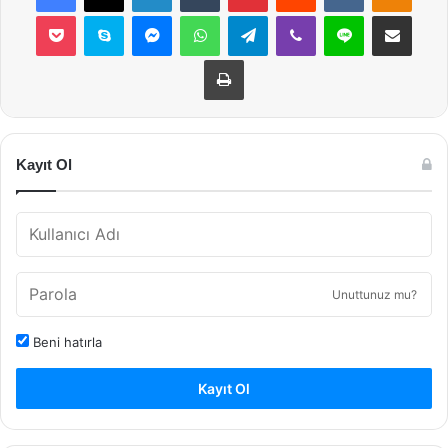
Pocket
Skype
Messenger
WhatsApp
Telegram
Viber
Line
E-Posta ile payla
Yazdır
Kayıt Ol
Unuttunuz mu?
Beni hatırla
Kayıt Ol