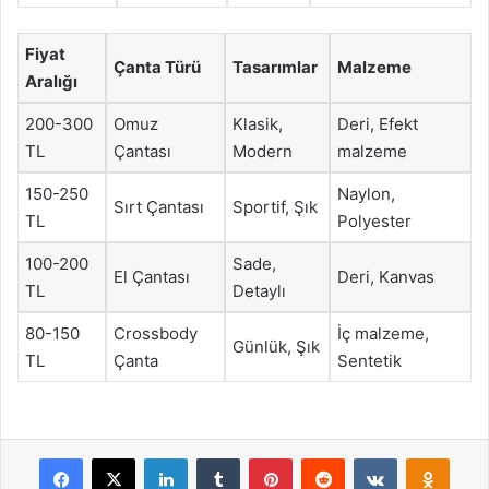
Fiyat
Çanta Türü
Tasarımlar
Malzeme
Aralığı
200-300
Omuz
Klasik,
Deri, Efekt
TL
Çantası
Modern
malzeme
150-250
Naylon,
Sırt Çantası
Sportif, Şık
TL
Polyester
100-200
Sade,
El Çantası
Deri, Kanvas
TL
Detaylı
80-150
Crossbody
İç malzeme,
Günlük, Şık
TL
Çanta
Sentetik
Facebook
X
LinkedIn
Tumblr
Pinterest
Reddit
VKontakte
Odnok