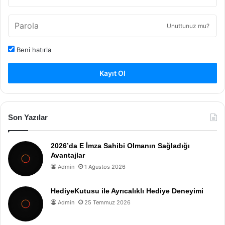
Unuttunuz mu?
Beni hatırla
Kayıt Ol
Son Yazılar
2026’da E İmza Sahibi Olmanın Sağladığı
Avantajlar
Admin
1 Ağustos 2026
HediyeKutusu ile Ayrıcalıklı Hediye Deneyimi
Admin
25 Temmuz 2026