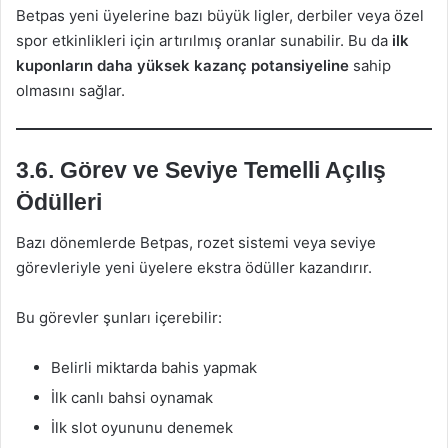
Betpas yeni üyelerine bazı büyük ligler, derbiler veya özel
spor etkinlikleri için artırılmış oranlar sunabilir. Bu da
ilk
kuponların daha yüksek kazanç potansiyeline
sahip
olmasını sağlar.
3.6. Görev ve Seviye Temelli Açılış
Ödülleri
Bazı dönemlerde Betpas, rozet sistemi veya seviye
görevleriyle yeni üyelere ekstra ödüller kazandırır.
Bu görevler şunları içerebilir:
Belirli miktarda bahis yapmak
İlk canlı bahsi oynamak
İlk slot oyununu denemek