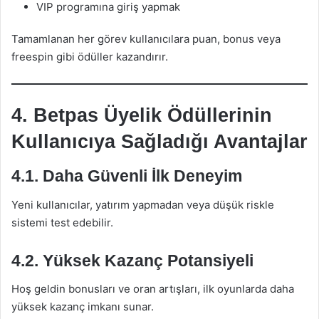
VIP programına giriş yapmak
Tamamlanan her görev kullanıcılara puan, bonus veya
freespin gibi ödüller kazandırır.
4. Betpas Üyelik Ödüllerinin
Kullanıcıya Sağladığı Avantajlar
4.1. Daha Güvenli İlk Deneyim
Yeni kullanıcılar, yatırım yapmadan veya düşük riskle
sistemi test edebilir.
4.2. Yüksek Kazanç Potansiyeli
Hoş geldin bonusları ve oran artışları, ilk oyunlarda daha
yüksek kazanç imkanı sunar.