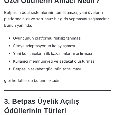
Özel Ödüllerin Amacı Nedir?
Betpas’ın ödül sistemlerinin temel amacı, yeni üyelerin
platforma hızlı ve sorunsuz bir giriş yapmasını sağlamaktır.
Bunun yanında:
Oyuncunun platformu risksiz tanıması
Siteye adaptasyonun kolaylaşması
Yeni kullanıcıların ilk kazanımlarını artırması
Kullanıcı memnuniyeti ve sadakat oluşturması
Betpas’ın rekabet gücünün artırılması
gibi hedefler de bulunmaktadır.
3. Betpas Üyelik Açılış
Ödüllerinin Türleri