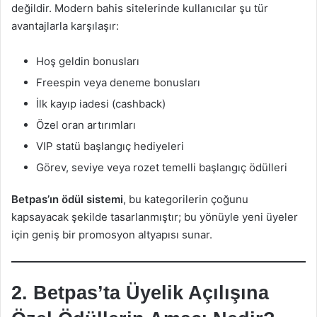
değildir. Modern bahis sitelerinde kullanıcılar şu tür
avantajlarla karşılaşır:
Hoş geldin bonusları
Freespin veya deneme bonusları
İlk kayıp iadesi (cashback)
Özel oran artırımları
VIP statü başlangıç hediyeleri
Görev, seviye veya rozet temelli başlangıç ödülleri
Betpas’ın ödül sistemi
, bu kategorilerin çoğunu
kapsayacak şekilde tasarlanmıştır; bu yönüyle yeni üyeler
için geniş bir promosyon altyapısı sunar.
2. Betpas’ta Üyelik Açılışına