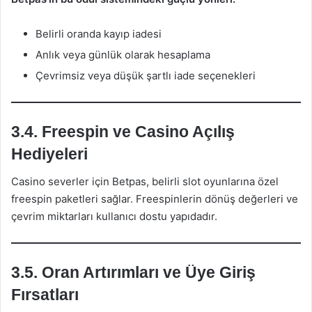
Belirli oranda kayıp iadesi
Anlık veya günlük olarak hesaplama
Çevrimsiz veya düşük şartlı iade seçenekleri
3.4. Freespin ve Casino Açılış
Hediyeleri
Casino severler için Betpas, belirli slot oyunlarına özel
freespin paketleri sağlar. Freespinlerin dönüş değerleri ve
çevrim miktarları kullanıcı dostu yapıdadır.
3.5. Oran Artırımları ve Üye Giriş
Fırsatları