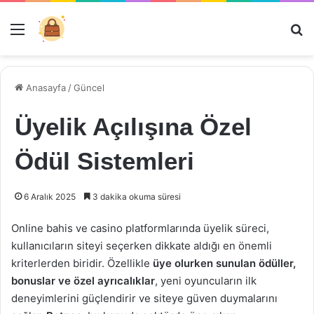
Menü
Ar
Anasayfa
/
Güncel
Üyelik Açılışına Özel
Ödül Sistemleri
6 Aralık 2025
3 dakika okuma süresi
Online bahis ve casino platformlarında üyelik süreci,
kullanıcıların siteyi seçerken dikkate aldığı en önemli
kriterlerden biridir. Özellikle
üye olurken sunulan ödüller,
bonuslar ve özel ayrıcalıklar
, yeni oyuncuların ilk
deneyimlerini güçlendirir ve siteye güven duymalarını