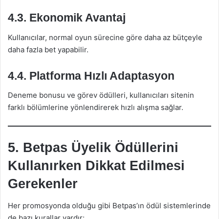
4.3. Ekonomik Avantaj
Kullanıcılar, normal oyun sürecine göre daha az bütçeyle
daha fazla bet yapabilir.
4.4. Platforma Hızlı Adaptasyon
Deneme bonusu ve görev ödülleri, kullanıcıları sitenin
farklı bölümlerine yönlendirerek hızlı alışma sağlar.
5. Betpas Üyelik Ödüllerini
Kullanırken Dikkat Edilmesi
Gerekenler
Her promosyonda olduğu gibi Betpas’ın ödül sistemlerinde
de bazı kurallar vardır: