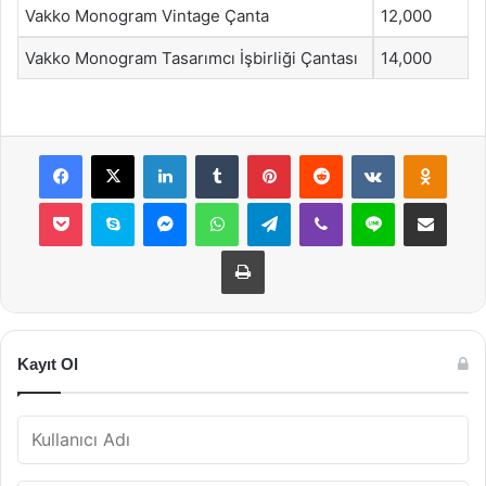
Vakko Monogram Vintage Çanta
12,000
Vakko Monogram Tasarımcı İşbirliği Çantası
14,000
Facebook
X
LinkedIn
Tumblr
Pinterest
Reddit
VKontakte
Odnok
Pocket
Skype
Messenger
WhatsApp
Telegram
Viber
Line
E-Posta ile payla
Yazdır
Kayıt Ol