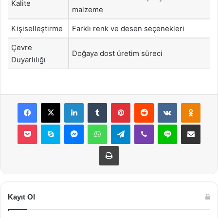
Kalite
malzeme
Kişiselleştirme
Farklı renk ve desen seçenekleri
Çevre
Doğaya dost üretim süreci
Duyarlılığı
Facebook
X
LinkedIn
Tumblr
Pinterest
Reddit
VKontakte
Odnok
Pocket
Skype
Messenger
WhatsApp
Telegram
Viber
Line
E-Posta ile payla
Yazdır
Kayıt Ol