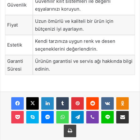
Güvenilir kilit sistemleri ile değerli
Güvenlik
eşyalarınızı koruyun.
Uzun ömürlü ve kaliteli bir ürün için
Fiyat
bütçenizi iyi ayarlayın.
Kendi tarzınıza uygun renk ve desen
Estetik
seçeneklerini değerlendirin.
Garanti
Ürünün garantisi ve servis ağı hakkında bilgi
Süresi
edinin.
Facebook
X
LinkedIn
Tumblr
Pinterest
Reddit
VKontakte
Odnok
Pocket
Skype
Messenger
WhatsApp
Telegram
Viber
Line
E-Posta ile payla
Yazdır