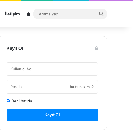
Sitemap
Arama
İletişim
yap
...
Kayıt Ol
Unuttunuz mu?
Beni hatırla
Kayıt Ol