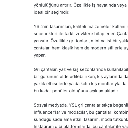
yönlülüğünü artırır. Özellikle iş hayatında veya
ideal bir seçimdir.
YSL’nin tasarımları, kaliteli malzemeler kullanı
seçenekleri ile farklı zevklere hitap eder. Çanta
yansıtır. Özellikle gri tonları, minimalist bir 
çantalar, hem klasik hem de modern stillerle uy
yapar.
Gri çantalar, yaz ve kış sezonlarında kullanılabi
bir görünüm elde edilebilirken, kış aylarında daha
yazlık elbiselerle ya da kalın kış montlarıyla d
bu kadar popüler olduğunu açıklamaktadır.
Sosyal medyada, YSL gri çantalar sıkça beğenile
Influencer’lar ve modacılar, bu çantaları kombinl
sunduğu sade ama etkili tasarım, moda tutkunlar
Instagram gibi platformlarda, bu çantalar ile y