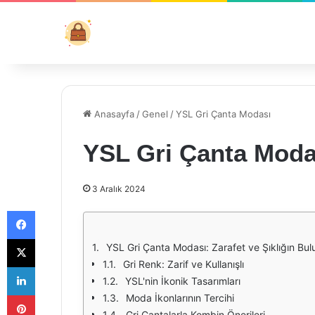
Anasayfa
/
Genel
/
YSL Gri Çanta Modası
YSL Gri Çanta Moda
3 Aralık 2024
Facebook
X
YSL Gri Çanta Modası: Zarafet ve Şıklığın Bu
Gri Renk: Zarif ve Kullanışlı
LinkedIn
YSL'nin İkonik Tasarımları
Pinterest
Moda İkonlarının Tercihi
Gri Çantalarla Kombin Önerileri