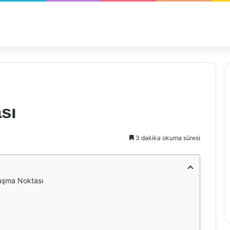
sı
3 dakika okuma süresi
luşma Noktası