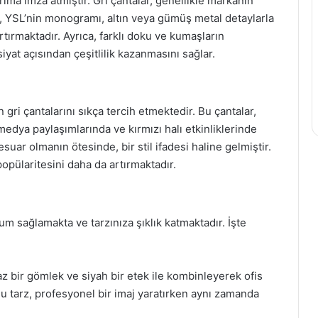
ıma imza atmıştır. Gri çantalar, genellikle markanın
n, YSL’nin monogramı, altın veya gümüş metal detaylarla
 artırmaktadır. Ayrıca, farklı doku ve kumaşların
iyat açısından çeşitlilik kazanmasını sağlar.
 gri çantalarını sıkça tercih etmektedir. Bu çantalar,
medya paylaşımlarında ve kırmızı halı etkinliklerinde
suar olmanın ötesinde, bir stil ifadesi haline gelmiştir.
pülaritesini daha da artırmaktadır.
yum sağlamakta ve tarzınıza şıklık katmaktadır. İşte
yaz bir gömlek ve siyah bir etek ile kombinleyerek ofis
u tarz, profesyonel bir imaj yaratırken aynı zamanda