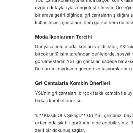
YSL, çanta koleksiyonlarında birçok ikonik tasar
özgün detaylarıyla zenginleştirilmiştir. Örneği
bir araya getirildiğinde, gri çantaların şıklığını
kullanılması, çantaların hem görsel hem de hiss
Moda İkonlarının Tercihi
Dünyaca ünlü moda ikonları ve stilistler, YSL’nin
birçok ünlü isim tarafından defilelerde, sosyal 
görülmektedir. YSL gri çantalar, sadece bir akse
Bu durum, markanın gücünü ve tasarımlarının po
Gri Çantalarla Kombin Önerileri
YSL’nin gri çantaları, birçok farklı kombin ile u
birkaç kombin önerisi:
1. **Klasik Ofis Şıklığı:** Gri YSL çantanızı be
ortamında şık bir görünüm elde edebilirsiniz. B
zarif bir dokunuş sağlar.