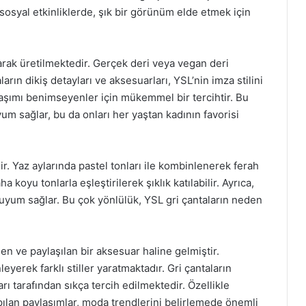
 sosyal etkinliklerde, şık bir görünüm elde etmek için
larak üretilmektedir. Gerçek deri veya vegan deri
ların dikiş detayları ve aksesuarları, YSL’nin imza stilini
yaklaşımı benimseyenler için mükemmel bir tercihtir. Bu
um sağlar, bu da onları her yaştan kadının favorisi
lir. Yaz aylarında pastel tonları ile kombinlenerek ferah
 koyu tonlarla eşleştirilerek şıklık katılabilir. Ayrıca,
a uyum sağlar. Bu çok yönlülük, YSL gri çantaların neden
n ve paylaşılan bir aksesuar haline gelmiştir.
eyerek farklı stiller yaratmaktadır. Gri çantaların
ı tarafından sıkça tercih edilmektedir. Özellikle
apılan paylaşımlar, moda trendlerini belirlemede önemli