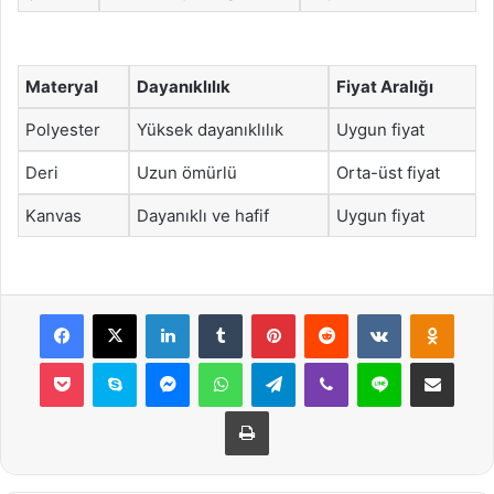
Materyal
Dayanıklılık
Fiyat Aralığı
Polyester
Yüksek dayanıklılık
Uygun fiyat
Deri
Uzun ömürlü
Orta-üst fiyat
Kanvas
Dayanıklı ve hafif
Uygun fiyat
Facebook
X
LinkedIn
Tumblr
Pinterest
Reddit
VKontakte
Odnok
Pocket
Skype
Messenger
WhatsApp
Telegram
Viber
Line
E-Posta ile payla
Yazdır