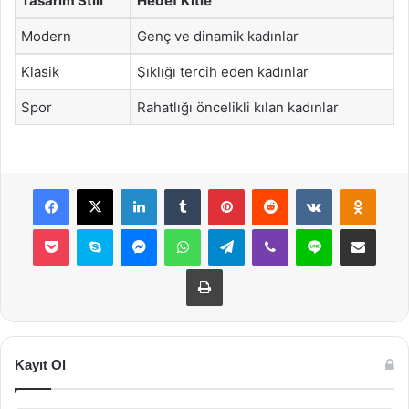
Tasarım Stili
Hedef Kitle
Modern
Genç ve dinamik kadınlar
Klasik
Şıklığı tercih eden kadınlar
Spor
Rahatlığı öncelikli kılan kadınlar
Facebook
X
LinkedIn
Tumblr
Pinterest
Reddit
VKontakte
Odnok
Pocket
Skype
Messenger
WhatsApp
Telegram
Viber
Line
E-Posta ile payla
Yazdır
Kayıt Ol