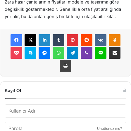
Zara hasır çantalarının fiyatları modele ve tasarıma göre
değişiklik göstermektedir. Genellikle orta fiyat aralığında
yer alır, bu da onları geniş bir kitle için ulaşılabilir kılar.
Facebook
X
LinkedIn
Tumblr
Pinterest
Reddit
VKontakte
Odnok
Pocket
Skype
Messenger
WhatsApp
Telegram
Viber
Line
E-Posta ile payla
Yazdır
Kayıt Ol
Unuttunuz mu?