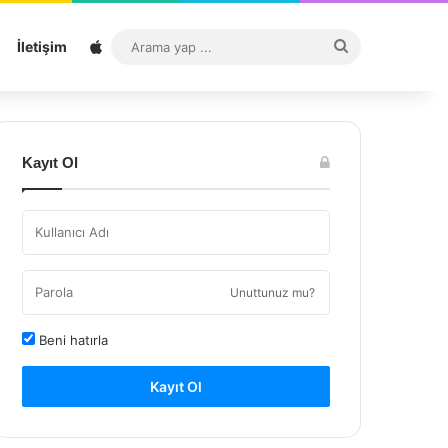
Sitemap
Arama
İletişim
yap
...
Kayıt Ol
Unuttunuz mu?
Beni hatırla
Kayıt Ol