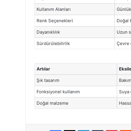
Kullanım Alanları
Günlük,
Renk Seçenekleri
Doğal t
Dayanıklılık
Uzun sü
Sürdürülebilirlik
Çevre 
Artılar
Eksil
Şık tasarım
Bakım
Fonksiyonel kullanım
Suya 
Doğal malzeme
Hassa
Facebook
X
LinkedIn
Tumblr
Pintere