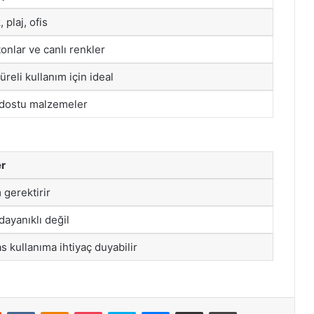
 plaj, ofis
onlar ve canlı renkler
reli kullanım için ideal
dostu malzemeler
er
 gerektirir
dayanıklı değil
s kullanıma ihtiyaç duyabilir
st
Reddit
VKontakte
Odnoklassniki
Pocket
Skype
Messenger
E-Posta ile paylaş
Yazdır