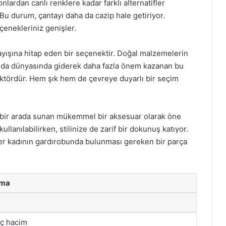
nlardan canlı renklere kadar farklı alternatifler
Bu durum, çantayı daha da cazip hale getiriyor.
çenekleriniz genişler.
ayışına hitap eden bir seçenektir. Doğal malzemelerin
 Moda dünyasında giderek daha fazla önem kazanan bu
 faktördür. Hem şık hem de çevreye duyarlı bir seçim
ği bir arada sunan mükemmel bir aksesuar olarak öne
ullanılabilirken, stilinize de zarif bir dokunuş katıyor.
a, her kadının gardırobunda bulunması gereken bir parça
ama
iç hacim