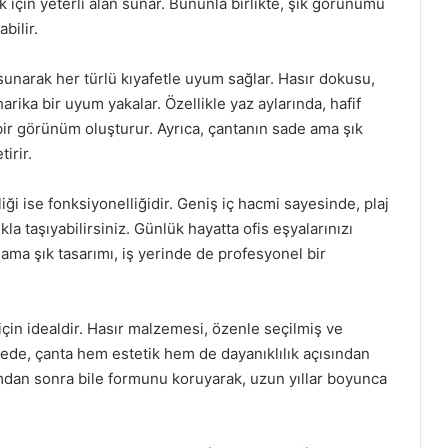
ak için yeterli alan sunar. Bununla birlikte, şık görünümü
bilir.
sunarak her türlü kıyafetle uyum sağlar. Hasır dokusu,
ika bir uyum yakalar. Özellikle yaz aylarında, hafif
f bir görünüm oluşturur. Ayrıca, çantanın sade ama şık
irir.
iği ise fonksiyonelliğidir. Geniş iç hacmi sayesinde, plaj
kla taşıyabilirsiniz. Günlük hayatta ofis eşyalarınızı
ama şık tasarımı, iş yerinde de profesyonel bir
için idealdir. Hasır malzemesi, özenle seçilmiş ve
u sayede, çanta hem estetik hem de dayanıklılık açısından
mdan sonra bile formunu koruyarak, uzun yıllar boyunca