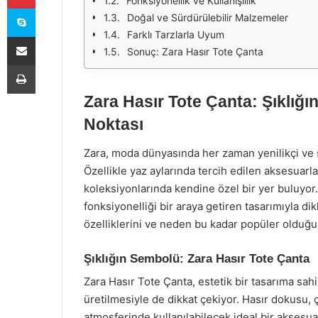
Fonksiyonellik ve Kullanışlılık
Skype
Doğal ve Sürdürülebilir Malzemeler
Farklı Tarzlarla Uyum
E-Posta ile paylaş
Sonuç: Zara Hasır Tote Çanta
Yazdır
Zara Hasır Tote Çanta: Şıklığ
Noktası
Zara, moda dünyasında her zaman yenilikçi ve ş
Özellikle yaz aylarında tercih edilen aksesuarla
koleksiyonlarında kendine özel bir yer buluyor
fonksiyonelliği bir araya getiren tasarımıyla d
özelliklerini ve neden bu kadar popüler olduğ
Şıklığın Sembolü: Zara Hasır Tote Çanta
Zara Hasır Tote Çanta, estetik bir tasarıma sah
üretilmesiyle de dikkat çekiyor. Hasır dokusu, 
atmosferinde kullanılabilecek ideal bir aksesuar