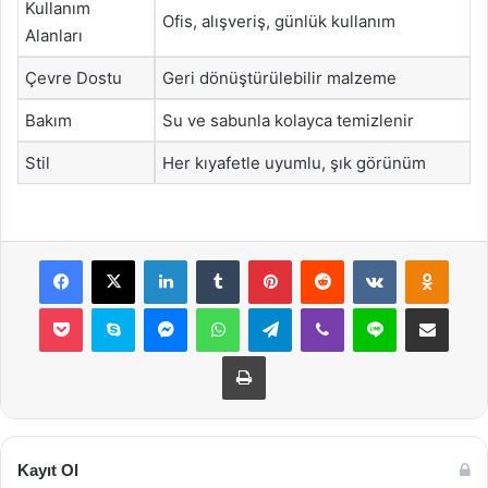
Kullanım
Ofis, alışveriş, günlük kullanım
Alanları
Çevre Dostu
Geri dönüştürülebilir malzeme
Bakım
Su ve sabunla kolayca temizlenir
Stil
Her kıyafetle uyumlu, şık görünüm
Facebook
X
LinkedIn
Tumblr
Pinterest
Reddit
VKontakte
Odnok
Pocket
Skype
Messenger
WhatsApp
Telegram
Viber
Line
E-Posta ile payla
Yazdır
Kayıt Ol