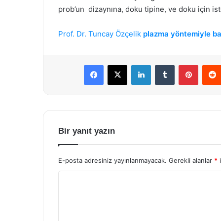
prob’un dizaynına, doku tipine, ve doku için is
Prof. Dr. Tuncay Özçelik
plazma yöntemiyle ba
Facebook
X
LinkedIn
Tumblr
Pintere
Bir yanıt yazın
E-posta adresiniz yayınlanmayacak.
Gerekli alanlar
*
i
Y
o
r