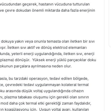
nın vücudundan geçerek, hastanın vücuduna tutturulan
ve çevre dokudan önemli miktarda daha fazla enerjinin
 dokuya yakın veya onunla temasta olan iletken bir sıvı
ışır. İletken sıvı aktif ve dönüş elektrod elemanları
nda, yeterli enerji uygulandığında, iletken sıvı, enerji
 (plazma) dönüşür. Yüksek enerji yüklü parçacıklar doku
dokunun parçalara ayrılmasına neden olur.
sla, bu tarzdaki operasyon, tedavi edilen bölgede,
ce, çevredeki tedavi uygulanmayan kolateral termal
 doku arasında düşük voltaj uygulandığında cihazın
nı, plazma tabakası oluşumu için gerekli olan sınırın
Bu mod daha çok termal etki gerektiği zaman faydalıdır,
ın koagülasyonu için. Uygun voltaj ayarı, kullanılan