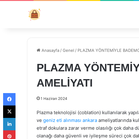
Anasayfa
/
Genel
/
PLAZMA YÖNTEMİYLE BADEMCİ
PLAZMA YÖNTEMİ
AMELİYATI
Facebook
1 Haziran 2024
X
Plazma teknolojisi (coblation) kullanılarak yapı
LinkedIn
ve
geniz eti alınması ankara
ameliyatlarında kul
etraf dokulara zarar verme olasılığı çok daha 
Pinterest
olanağı daha güvenli ve iyileşme süreci çok da