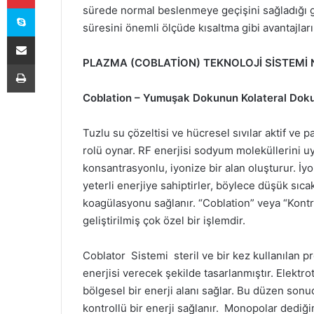
Skype
sürede normal beslenmeye geçişini sağladığı g
süresini önemli ölçüde kısaltma gibi avantajlar
E-Posta ile paylaş
PLAZMA (COBLATİON) TEKNOLOJİ SİSTEMİ N
Yazdır
Coblation – Yumuşak Dokunun Kolateral Dok
Tuzlu su çözeltisi ve hücresel sıvılar aktif ve pa
rolü oynar. RF enerjisi sodyum moleküllerini uy
konsantrasyonlu, iyonize bir alan oluşturur. İy
yeterli enerjiye sahiptirler, böylece düşük sıc
koagülasyonu sağlanır. “Coblation” veya “Kontr
geliştirilmiş çok özel bir işlemdir.
Coblator Sistemi steril ve bir kez kullanılan p
enerjisi verecek şekilde tasarlanmıştır. Elektr
bölgesel bir enerji alanı sağlar. Bu düzen son
kontrollü bir enerji sağlanır. Monopolar dediğ