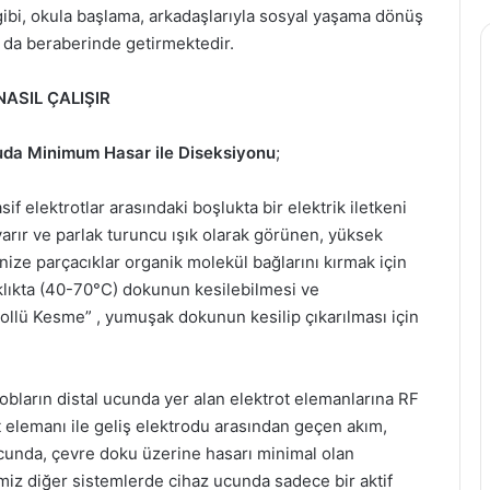
ibi, okula başlama, arkadaşlarıyla sosyal yaşama dönüş
ı da beraberinde getirmektedir.
ASIL ÇALIŞIR
uda Minimum Hasar ile Diseksiyonu
;
sif elektrotlar arasındaki boşlukta bir elektrik iletkeni
arır ve parlak turuncu ışık olarak görünen, yüksek
onize parçacıklar organik molekül bağlarını kırmak için
aklıkta (40-70°C) dokunun kesilebilmesi ve
ollü Kesme” , yumuşak dokunun kesilip çıkarılması için
robların distal ucunda yer alan elektrot elemanlarına RF
ot elemanı ile geliş elektrodu arasından geçen akım,
ucunda, çevre doku üzerine hasarı minimal olan
imiz diğer sistemlerde cihaz ucunda sadece bir aktif