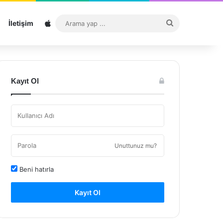
Sitemap
Arama
İletişim
yap
...
Kayıt Ol
Unuttunuz mu?
Beni hatırla
Kayıt Ol