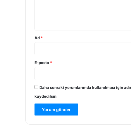
u
m
*
Ad
*
E-posta
*
Daha sonraki yorumlarımda kullanılması için adı
kaydedilsin.