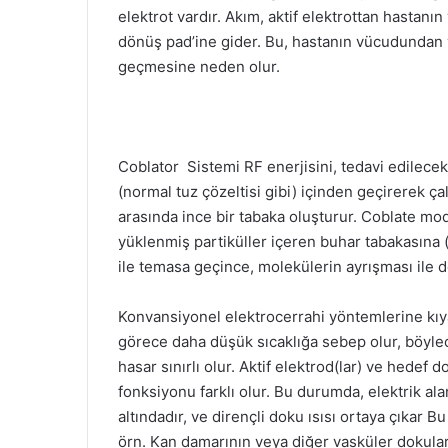
elektrot vardır. Akım, aktif elektrottan hasta
dönüş pad’ine gider. Bu, hastanın vücudundan 
geçmesine neden olur.
Coblator Sistemi RF enerjisini, tedavi edilecek
(normal tuz çözeltisi gibi) içinden geçirerek çal
arasında ince bir tabaka oluşturur. Coblate modu
yüklenmiş partiküller içeren buhar tabakasına
ile temasa geçince, molekülerin ayrışması ile 
Konvansiyonel elektrocerrahi yöntemlerine kıya
görece daha düşük sıcaklığa sebep olur, böyle
hasar sınırlı olur. Aktif elektrod(lar) ve hedef
fonksiyonu farklı olur. Bu durumda, elektrik ala
altındadır, ve dirençli doku ısısı ortaya çıkar 
örn. Kan damarının veya diğer vasküler dokular