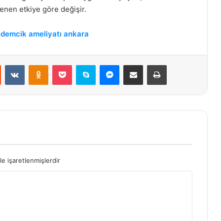
tenen etkiye göre değişir.
demcik ameliyatı ankara
st
Reddit
VKontakte
Odnoklassniki
Pocket
Skype
Messenger
E-Posta ile paylaş
Yazdır
le işaretlenmişlerdir